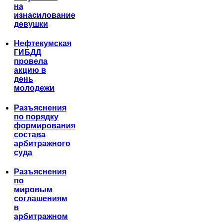
на
изнасилование
девушки
Нефтекумская
ГИБДД
провела
акцию в
день
молодежи
Разъяснения
по порядку
формирования
состава
арбитражного
суда
Разъяснения
по
мировым
соглашениям
в
арбитражном