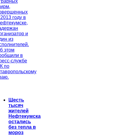
грарных
ирм,
овершенных
 2013 году в
ефтекумске,
адержан
рганизатор и
дин из
сполнителей.
б этом
ообщили в
ресс-службе
К по
тавропольскому
раю.
Шесть
тысяч
жителей
Нефтекумска
остались
без тепла в
мороз