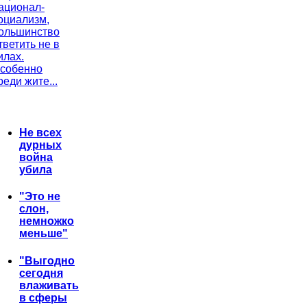
ационал-
оциализм,
ольшинство
тветить не в
илах.
собенно
реди жите...
Не всех
дурных
война
убила
"Это не
слон,
немножко
меньше"
"Выгодно
сегодня
влаживать
в сферы