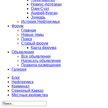
Новкус-Артезиан
Озек-Суат
Андрей-Курган
Зункарь
История Нефтекумья
Форум
Главная
Новые темы
Поиск
Старый форум
Карта форума
Объявления
Все объявления
Написать объявление
Правила размещения
Галерея
Блог
Нефтекумск
Криминал
Северный Кавказ
Местные ведомства