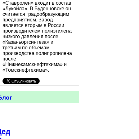
«Ставролен» входит в состав
«Лукойла». В Буденновске он
считается градообразующим
предприятием. Завод
является вторым в России
производителем полиэтилена
низкого давления после
«Казаньоргсинтеза» и
третьим по объемам
производства полипропилена
после
«Нижнекамскнефтехима» и
«Томскнефтехима».
Блог
Дед