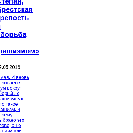
Степан,
Брестская
крепость
и
«борьба
с
фашизмом»
9.05.2016
 мая. И вновь
ачинается
ум вокруг
борьбы с
ашизмом».
то такое
ашизм, и
очему
ыбрано это
лово, а не
ацизм или