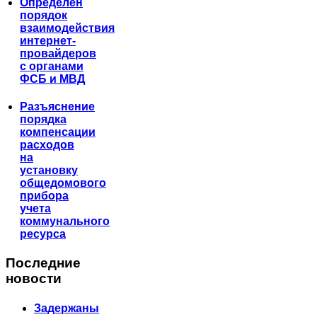
Определен
порядок
взаимодействия
интернет-
провайдеров
с органами
ФСБ и МВД
Разъяснение
порядка
компенсации
расходов
на
установку
общедомового
прибора
учета
коммунального
ресурса
Последние
новости
Задержаны