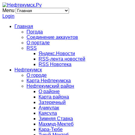
Menu
Login
Главная
Погода
Соединение аккаунтов
О портале
RSS
Яндекс.Новости
RSS-лента новостей
RSS Новотека
Нефтекумск
О городе
Карта Нефтекумска
Нефтекумский район
О районе
Карта района
Затеречный
Ачикулак
Каясула
Зимняя Ставка
Махмуд-Мектеб
Кара-Тюбе
Тукуй-Мектеб