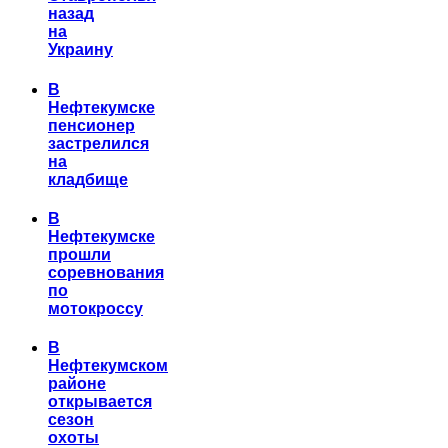
назад
на
Украину
В
Нефтекумске
пенсионер
застрелился
на
кладбище
В
Нефтекумске
прошли
соревнования
по
мотокроссу
В
Нефтекумском
районе
открывается
сезон
охоты