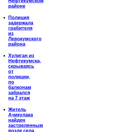
Нефтекумском
районе
Полиция
задержала
грабителя
из
Левокумского
района
Хулиган из
Нефтекумска,
скрываясь
от
полиции,
по
балконам
забрался
на 7 этаж
Житель
Ачикулака
найден
застреленным
возле села