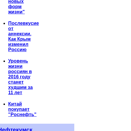
новых
форм
жизни"
Послевкусие
от
аннексии.
Как Крым
изменил
Россию
Уровень
жизни
россиян в
2016 году
станет
худшим за
11 лет
Китай
покупает
"Роснефть"
Нефтекумск