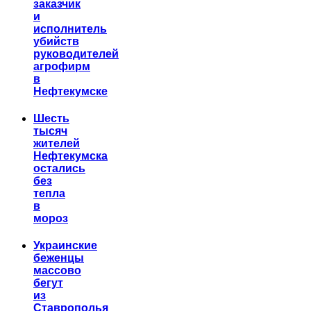
заказчик
и
исполнитель
убийств
руководителей
агрофирм
в
Нефтекумске
Шесть
тысяч
жителей
Нефтекумска
остались
без
тепла
в
мороз
Украинские
беженцы
массово
бегут
из
Ставрополья