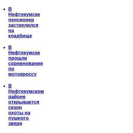
В
Нефтекумске
пенсионер
застрелился
на
кладбище
В
Нефтекумске
прошли
соревнования
по
мотокроссу
В
Нефтекумском
районе
открывается
сезон
охоты на
пушного
зверя