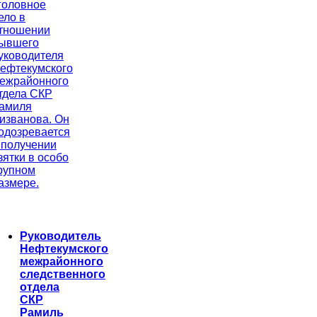
головное
ело в
тношении
ывшего
уководителя
ефтекумского
ежрайонного
тдела СКР
амиля
изванова. Он
одозревается
 получении
зятки в особо
рупном
азмере.
Руководитель
Нефтекумского
межрайонного
следственного
отдела
СКР
Рамиль