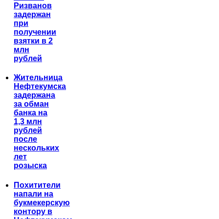
Ризванов
задержан
при
получении
взятки в 2
млн
рублей
Жительница
Нефтекумска
задержана
за обман
банка на
1,3 млн
рублей
после
нескольких
лет
розыска
Похитители
напали на
букмекерскую
контору в