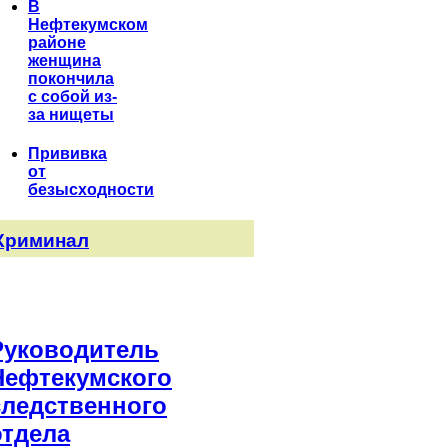
В
Нефтекумском
районе
женщина
покончила
с собой из-
за нищеты
Прививка
от
безысходности
Криминал
Руководитель
Нефтекумского
следственного
отдела