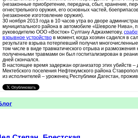
(незаконные приобретение, передача, сбыт, хранение, пе
огнестрельного оружия, его основных частей, боеприпасов)
(незаконное изготовление оружия).
30 ноября 2013 года в 10 часов утра во дворе администр
муниципального района в автомобиле «Шевроле Нива»,
руководителю ООО «Восток» Султану Аджахметову,
срабо
взрывное устройство
в момент, когда хозяин садился в са
результате взрыва потерпевший получил многочисленные
том числе в виде травматического отрыва и размозжения 
полученными травмами он был госпитализирован в реаним
дней скончался.
В настоящее время задержан организатор этих убийств – 
Мектебского поселения Нефтекумского района Ставрополь
из исполнителей – уроженец Республики Дагестан, прожи
Блог
Дед Степан, Брестская