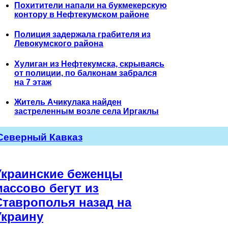
Похитители напали на букмекерскую
контору в Нефтекумском районе
Полиция задержала грабителя из
Левокумского района
Хулиган из Нефтекумска, скрываясь
от полиции, по балконам забрался
на 7 этаж
Житель Ачикулака найден
застреленным возле села Иргаклы
Северный Кавказ
Украинские беженцы
массово бегут из
Ставрополья назад на
Украину