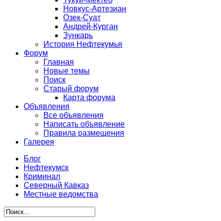
Новкус-Артезиан
Озек-Суат
Андрей-Курган
Зункарь
История Нефтекумья
Форум
Главная
Новые темы
Поиск
Старый форум
Карта форума
Объявления
Все объявления
Написать объявление
Правила размещения
Галерея
Блог
Нефтекумск
Криминал
Северный Кавказ
Местные ведомства