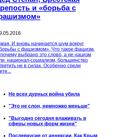
крепость и «борьба с
фашизмом»
9.05.2016
 мая. И вновь начинается шум вокруг
борьбы с фашизмом». Что такое фашизм,
 почему выбрано это слово, а не нацизм
ли национал-социализм, большинство
тветить не в силах. Особенно среди
ите...
Не всех дурных война убила
"Это не слон, немножко меньше"
"Выгодно сегодня влаживать в
сферы новых форм жизни"
Послевкусие от аннексии. Как Крым