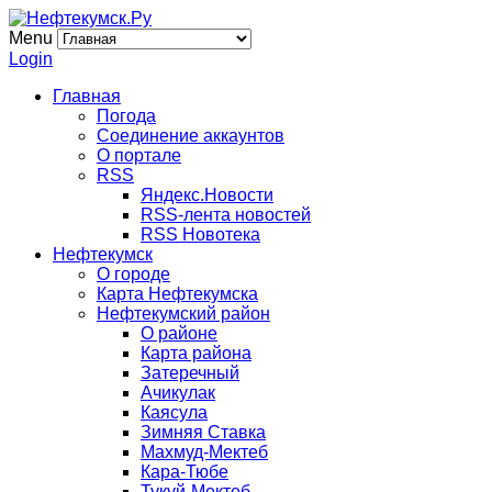
Menu
Login
Главная
Погода
Соединение аккаунтов
О портале
RSS
Яндекс.Новости
RSS-лента новостей
RSS Новотека
Нефтекумск
О городе
Карта Нефтекумска
Нефтекумский район
О районе
Карта района
Затеречный
Ачикулак
Каясула
Зимняя Ставка
Махмуд-Мектеб
Кара-Тюбе
Тукуй-Мектеб