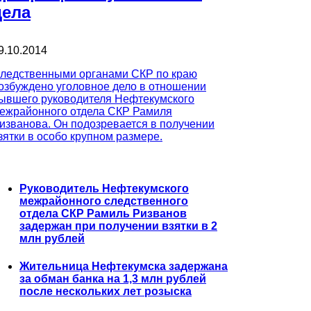
дела
9.10.2014
ледственными органами СКР по краю
озбуждено уголовное дело в отношении
ывшего руководителя Нефтекумского
ежрайонного отдела СКР Рамиля
изванова. Он подозревается в получении
зятки в особо крупном размере.
Руководитель Нефтекумского
межрайонного следственного
отдела СКР Рамиль Ризванов
задержан при получении взятки в 2
млн рублей
Жительница Нефтекумска задержана
за обман банка на 1,3 млн рублей
после нескольких лет розыска