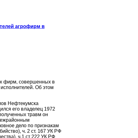
ителей агрофирм в
ых фирм, совершенных в
 исполнителей. Об этом
омов Нефтекумска
дился его владелец 1972
полученных травм он
 межрайонным
ловное дело по признакам
ийство), ч. 2 ст. 167 УК РФ
тва), ч.1 ст 222 УК РФ