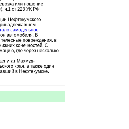
ревозка или ношение
, ч.1 ст 223 УК РФ
ации Нефтекумского
 принадлежавшем
тало самодельное
лон автомобиля. В
 телесные повреждения, в
нижних конечностей. С
ацию, где через несколько
депутат Махмуд-
ского края, а также один
вавший в Нефтекумске.