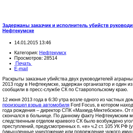
Задержаны заказчик и исполнитель убийств руковод
Нефтекумске
14.01.2015 13:46
Категория:
Нефтекумск
Просмотров: 28514
Печать
E-mail
Раскрыты заказные убийства двух руководителей аграрн
2013 году в Нефтекумске, задержан организатор и один из
сообщили в пресс-службе СК по Ставропольскому краю.
12 июня 2013 года в 6:30 утра возле одного из частных д
произошел взрыв автомобиля
Ford Focus, в котором нахо
года рождения – директор СПК «Махмуд-Мектебское». От 
скончался в больнице. По данному факту Нефтекумским
следственным отделом краевого СК было возбуждено уго
преступлений, предусмотренных п. «е» ч.2 ст. 105 УК РФ (уб
(умышленные уничтожение или повреждение чужого имущес