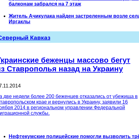
балконам забрался на 7 этаж
Житель Ачикулака найден застреленным возле сел
Иргаклы
Северный Кавказ
Украинские беженцы массово бегут
из Ставрополья назад на Украину
7.11.2014
а две недели более 200 беженцев отказались от убежища в
тавропольском крае и вернулись в Украину, заявили 16
оября 2014 в региональном управлении Федеральной
играционной службы.
Нефтекумские полицейские помогли вызволить тр