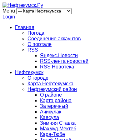
Menu
Login
Главная
Погода
Соединение аккаунтов
О портале
RSS
Яндекс.Новости
RSS-лента новостей
RSS Новотека
Нефтекумск
О городе
Карта Нефтекумска
Нефтекумский район
О районе
Карта района
Затеречный
Ачикулак
Каясула
Зимняя Ставка
Махмуд-Мектеб
Кара-Тюбе
Тукуй-Мектеб