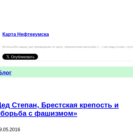
Карта Нефтекумска
Используйте мышку для перемещения по карте, переключения масштаба (+, -) или вида (схема, спут
Блог
Дед Степан, Брестская крепость и
«борьба с фашизмом»
9.05.2016