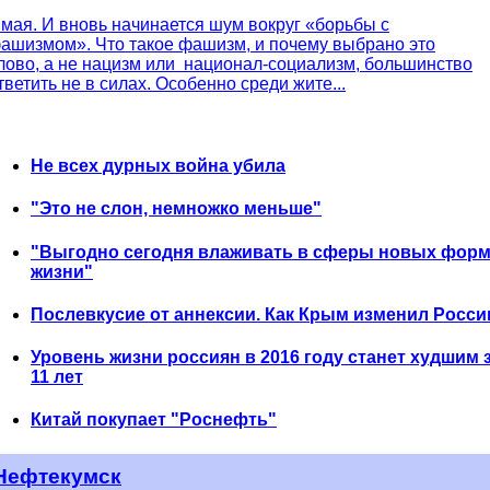
 мая. И вновь начинается шум вокруг «борьбы с
ашизмом». Что такое фашизм, и почему выбрано это
лово, а не нацизм или национал-социализм, большинство
тветить не в силах. Особенно среди жите...
Не всех дурных война убила
"Это не слон, немножко меньше"
"Выгодно сегодня влаживать в сферы новых фор
жизни"
Послевкусие от аннексии. Как Крым изменил Росс
Уровень жизни россиян в 2016 году станет худшим 
11 лет
Китай покупает "Роснефть"
Нефтекумск