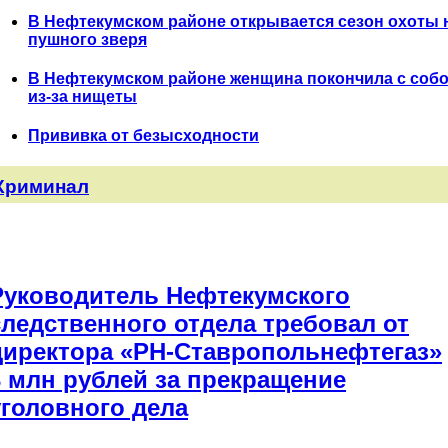
В Нефтекумском районе открывается сезон охоты 
пушного зверя
В Нефтекумском районе женщина покончила с соб
из-за нищеты
Прививка от безысходности
Криминал
Руководитель Нефтекумского
следственного отдела требовал от
директора «РН-Ставропольнефтегаз»
3 млн рублей за прекращение
уголовного дела