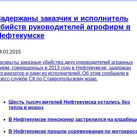
Задержаны заказчик и исполнитель
убийств руководителей агрофирм в
Нефтекумске
4.01.2015
аскрыты заказные убийства двух руководителей аграрных
ирм, совершенных в 2013 году в Нефтекумске, задержан
рганизатор и один из исполнителей. Об этом сообщили в
ресс-службе СК по Ставропольскому краю.
Шесть тысяч жителей Нефтекумска остались без
тепла в мороз
В Нефтекумске пенсионер застрелился на кладбищ
В Нефтекумске прошли соревнования по мотокрос