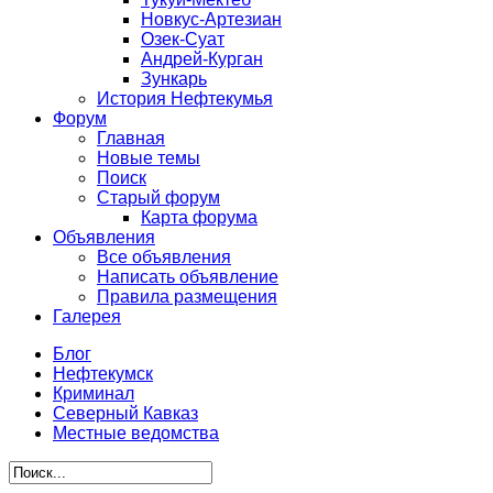
Новкус-Артезиан
Озек-Суат
Андрей-Курган
Зункарь
История Нефтекумья
Форум
Главная
Новые темы
Поиск
Старый форум
Карта форума
Объявления
Все объявления
Написать объявление
Правила размещения
Галерея
Блог
Нефтекумск
Криминал
Северный Кавказ
Местные ведомства