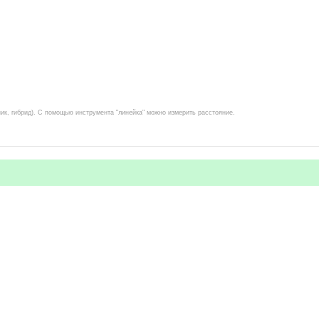
ник, гибрид). С помощью инструмента "линейка" можно измерить расстояние.