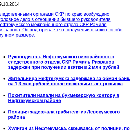
9.10.2014
ледственными органами СКР по краю возбуждено
головное дело в отношении бывшего руководителя
ефтекумского межрайонного отдела СКР Рамиля
изванова. Он подозревается в получении взятки в особо
рупном размере.
Руководитель Нефтекумского межрайонного
следственного отдела СКР Рамиль Ризванов
задержан при получении взятки в 2 млн рублей
Жительница Нефтекумска задержана за обман банк
на 1,3 млн рублей после нескольких лет розыска
Похитители напали на букмекерскую контору в
Нефтекумском районе
Полиция задержала грабителя из Левокумского
района
Хулиган из Нефтекумска, скрываясь от полиции, по