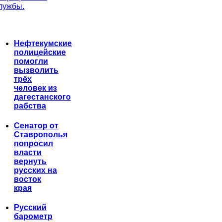
лужбы.
Нефтекумские
полицейские
помогли
вызволить
трёх
человек из
дагестанского
рабства
Сенатор от
Ставрополья
попросил
власти
вернуть
русских на
восток
края
Русский
барометр