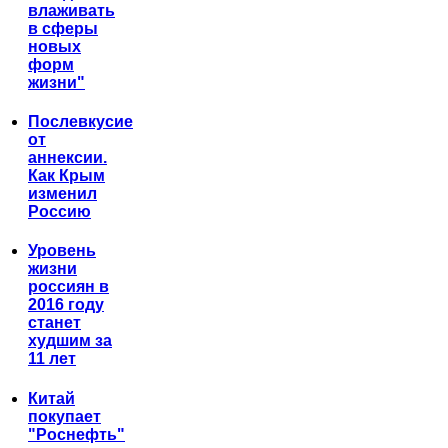
влаживать
в сферы
новых
форм
жизни"
Послевкусие
от
аннексии.
Как Крым
изменил
Россию
Уровень
жизни
россиян в
2016 году
станет
худшим за
11 лет
Китай
покупает
"Роснефть"