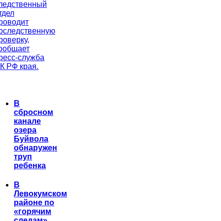
ледственный
тдел
роводит
оследственную
роверку,
ообщает
ресс-служба
К РФ края.
В
сбросном
канале
озера
Буйвола
обнаружен
труп
ребенка
В
Левокумском
районе по
«горячим
следам»