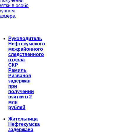
 получении
зятки в особо
рупном
азмере.
Руководитель
Нефтекумского
межрайонного
следственного
отдела
СКР
Рамиль
Ризванов
задержан
при
получении
взятки в 2
млн
рублей
Жительница
Нефтекумска
задержана