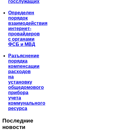
госслужащих
Определен
порядок
взаимодействия
интернет-
провайдеров
с органами
ФСБ и МВД
Разъяснение
порядка
компенсации
расходов
на
установку
общедомового
прибора
учета
коммунального
ресурса
Последние
новости