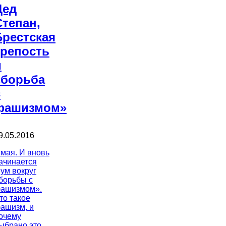
Дед
Степан,
Брестская
крепость
и
«борьба
с
фашизмом»
9.05.2016
 мая. И вновь
ачинается
ум вокруг
борьбы с
ашизмом».
то такое
ашизм, и
очему
ыбрано это