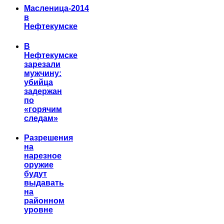
Масленица-2014
в
Нефтекумске
В
Нефтекумске
зарезали
мужчину:
убийца
задержан
по
«горячим
следам»
Разрешения
на
нарезное
оружие
будут
выдавать
на
районном
уровне