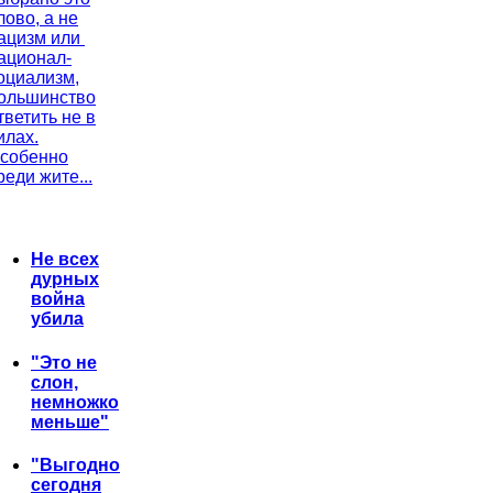
лово, а не
ацизм или
ационал-
оциализм,
ольшинство
тветить не в
илах.
собенно
реди жите...
Не всех
дурных
война
убила
"Это не
слон,
немножко
меньше"
"Выгодно
сегодня