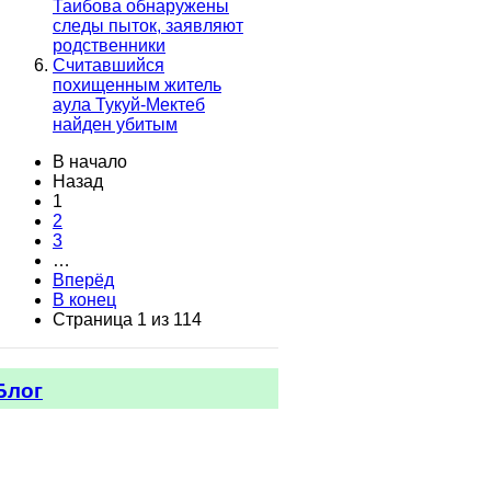
Таибова обнаружены
следы пыток, заявляют
родственники
Считавшийся
похищенным житель
аула Тукуй-Мектеб
найден убитым
В начало
Назад
1
2
3
…
Вперёд
В конец
Страница 1 из 114
Блог