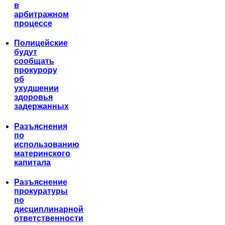
в
арбитражном
процессе
Полицейские
будут
сообщать
прокурору
об
ухудшении
здоровья
задержанных
Разъяснения
по
использованию
материнского
капитала
Разъяснение
прокуратуры
по
дисциплинарной
ответственности