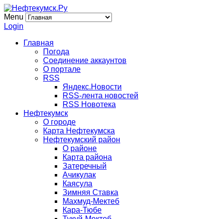
Menu
Login
Главная
Погода
Соединение аккаунтов
О портале
RSS
Яндекс.Новости
RSS-лента новостей
RSS Новотека
Нефтекумск
О городе
Карта Нефтекумска
Нефтекумский район
О районе
Карта района
Затеречный
Ачикулак
Каясула
Зимняя Ставка
Махмуд-Мектеб
Кара-Тюбе
Тукуй-Мектеб