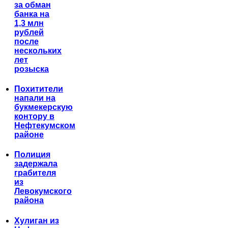
за обман
банка на
1,3 млн
рублей
после
нескольких
лет
розыска
Похитители
напали на
букмекерскую
контору в
Нефтекумском
районе
Полиция
задержала
грабителя
из
Левокумского
района
Хулиган из