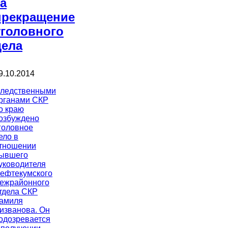
за
прекращение
уголовного
дела
9.10.2014
ледственными
рганами СКР
о краю
озбуждено
головное
ело в
тношении
ывшего
уководителя
ефтекумского
ежрайонного
тдела СКР
амиля
изванова. Он
одозревается