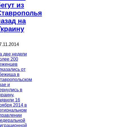
бегут из
Ставрополья
назад на
Украину
7.11.2014
а две недели
олее 200
еженцев
тказались от
бежища в
тавропольском
рае и
ернулись в
краину,
аявили 16
оября 2014 в
егиональном
правлении
едеральной
играционной