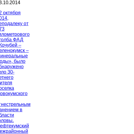
3.10.2014
2 октября
014,
еподалеку от
73
илометрового
толба ФАД
Кочубей –
еленокумск –
инеральные
оды», было
бнаружено
ело 30-
етнего
ителя
оселка
овокумского
гнестрельным
анением в
бласти
оловы.
ефтекумский
ежрайонный