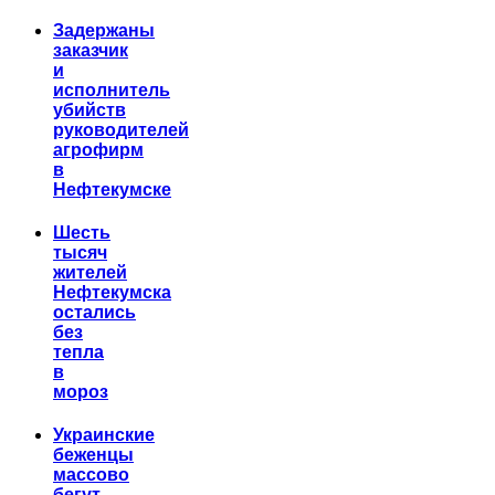
Задержаны
заказчик
и
исполнитель
убийств
руководителей
агрофирм
в
Нефтекумске
Шесть
тысяч
жителей
Нефтекумска
остались
без
тепла
в
мороз
Украинские
беженцы
массово
бегут