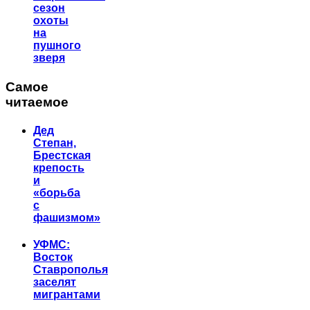
сезон
охоты
на
пушного
зверя
Самое
читаемое
Дед
Степан,
Брестская
крепость
и
«борьба
с
фашизмом»
УФМС:
Восток
Ставрополья
заселят
мигрантами