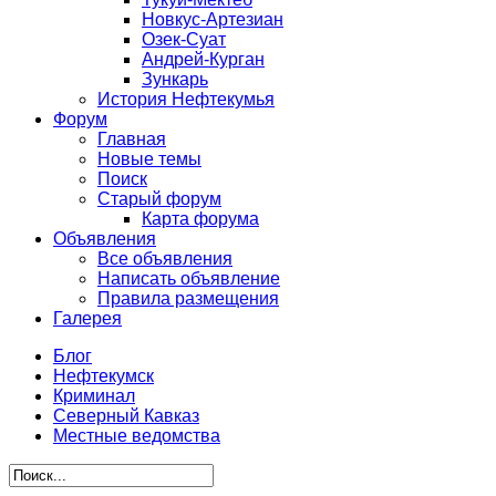
Новкус-Артезиан
Озек-Суат
Андрей-Курган
Зункарь
История Нефтекумья
Форум
Главная
Новые темы
Поиск
Старый форум
Карта форума
Объявления
Все объявления
Написать объявление
Правила размещения
Галерея
Блог
Нефтекумск
Криминал
Северный Кавказ
Местные ведомства