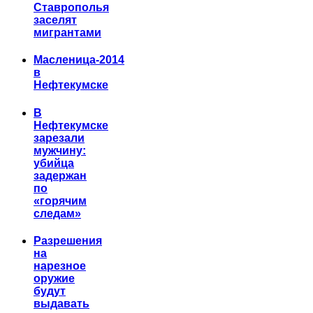
Ставрополья
заселят
мигрантами
Масленица-2014
в
Нефтекумске
В
Нефтекумске
зарезали
мужчину:
убийца
задержан
по
«горячим
следам»
Разрешения
на
нарезное
оружие
будут
выдавать