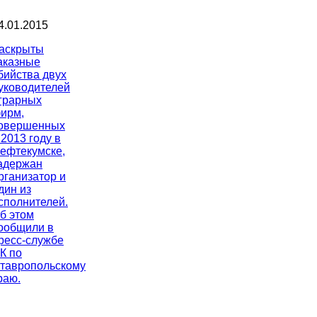
4.01.2015
аскрыты
аказные
бийства двух
уководителей
грарных
ирм,
овершенных
 2013 году в
ефтекумске,
адержан
рганизатор и
дин из
сполнителей.
б этом
ообщили в
ресс-службе
К по
тавропольскому
раю.