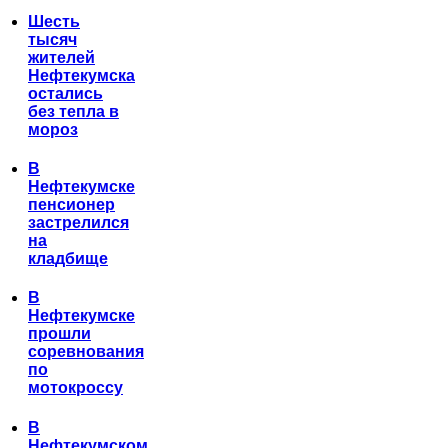
Шесть
тысяч
жителей
Нефтекумска
остались
без тепла в
мороз
В
Нефтекумске
пенсионер
застрелился
на
кладбище
В
Нефтекумске
прошли
соревнования
по
мотокроссу
В
Нефтекумском