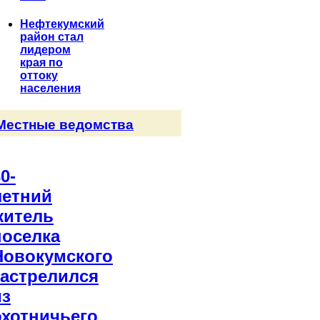
Нефтекумский
район стал
лидером
края по
оттоку
населения
Местные ведомства
0-
летний
житель
поселка
Новокумского
застрелился
из
охотничьего