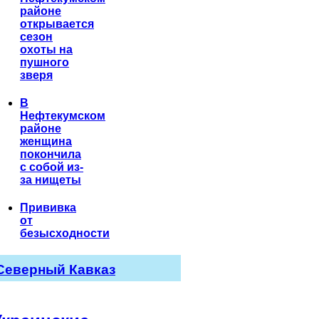
районе
открывается
сезон
охоты на
пушного
зверя
В
Нефтекумском
районе
женщина
покончила
с собой из-
за нищеты
Прививка
от
безысходности
Северный Кавказ