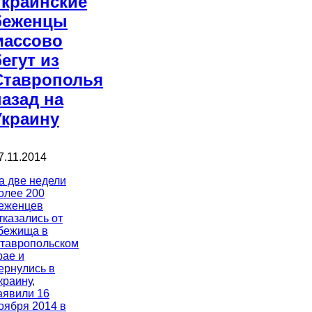
Украинские
беженцы
массово
бегут из
Ставрополья
назад на
Украину
7.11.2014
а две недели
олее 200
еженцев
тказались от
бежища в
тавропольском
рае и
ернулись в
краину,
аявили 16
оября 2014 в