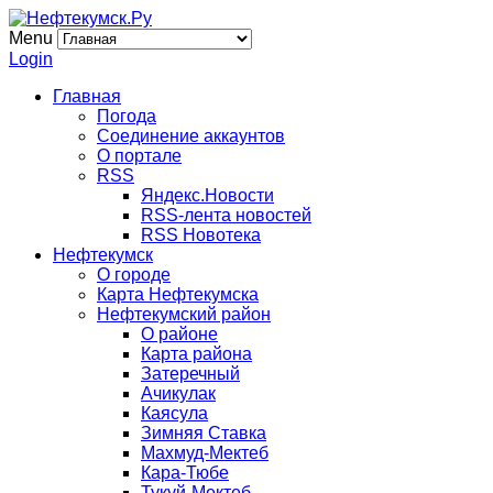
Menu
Login
Главная
Погода
Соединение аккаунтов
О портале
RSS
Яндекс.Новости
RSS-лента новостей
RSS Новотека
Нефтекумск
О городе
Карта Нефтекумска
Нефтекумский район
О районе
Карта района
Затеречный
Ачикулак
Каясула
Зимняя Ставка
Махмуд-Мектеб
Кара-Тюбе
Тукуй-Мектеб