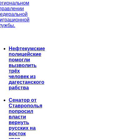
егиональном
правлении
едеральной
играционной
лужбы.
Нефтекумские
полицейские
помогли
вызволить
трёх
человек из
дагестанского
рабства
Сенатор от
Ставрополья
попросил
власти
вернуть
русских на
восток