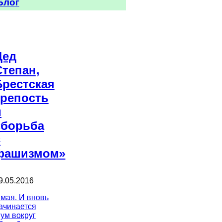
Блог
Дед
Степан,
Брестская
крепость
и
«борьба
с
фашизмом»
9.05.2016
 мая. И вновь
ачинается
ум вокруг