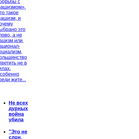
борьбы с
ашизмом».
то такое
ашизм, и
очему
ыбрано это
лово, а не
ацизм или
ационал-
оциализм,
ольшинство
тветить не в
илах.
собенно
реди жите...
Не всех
дурных
война
убила
"Это не
слон,