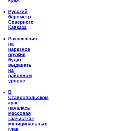
края
Русский
барометр
Северного
Кавказа
Разрешения
на
нарезное
оружие
будут
выдавать
на
районном
уровне
В
Ставропольском
крае
началась
массовая
«зачистка»
муниципальных
глав