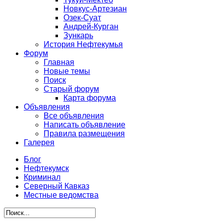
Новкус-Артезиан
Озек-Суат
Андрей-Курган
Зункарь
История Нефтекумья
Форум
Главная
Новые темы
Поиск
Старый форум
Карта форума
Объявления
Все объявления
Написать объявление
Правила размещения
Галерея
Блог
Нефтекумск
Криминал
Северный Кавказ
Местные ведомства