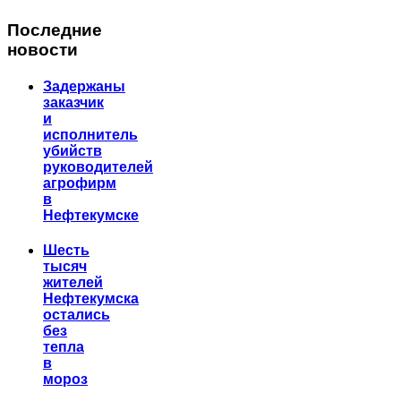
Последние
новости
Задержаны
заказчик
и
исполнитель
убийств
руководителей
агрофирм
в
Нефтекумске
Шесть
тысяч
жителей
Нефтекумска
остались
без
тепла
в
мороз