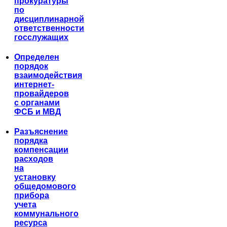
прокуратуры
по
дисциплинарной
ответственности
госслужащих
Определен
порядок
взаимодействия
интернет-
провайдеров
с органами
ФСБ и МВД
Разъяснение
порядка
компенсации
расходов
на
установку
общедомового
прибора
учета
коммунального
ресурса