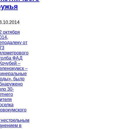
ружья
3.10.2014
2 октября
014,
еподалеку от
73
илометрового
толба ФАД
Кочубей –
еленокумск –
инеральные
оды», было
бнаружено
ело 30-
етнего
ителя
оселка
овокумского
гнестрельным
анением в