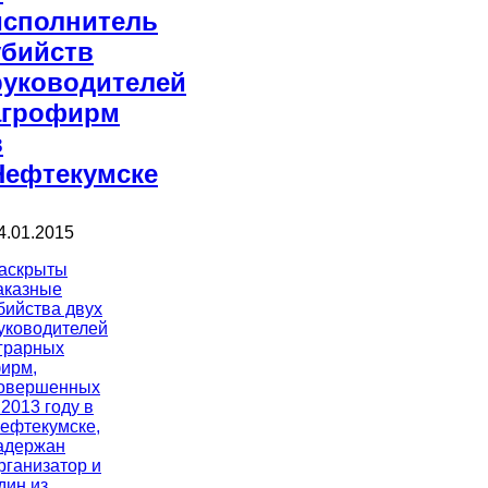
исполнитель
убийств
руководителей
агрофирм
в
Нефтекумске
4.01.2015
аскрыты
аказные
бийства двух
уководителей
грарных
ирм,
овершенных
 2013 году в
ефтекумске,
адержан
рганизатор и
дин из