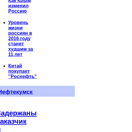
Как Крым
изменил
Россию
Уровень
жизни
россиян в
2016 году
станет
худшим за
11 лет
Китай
покупает
"Роснефть"
Нефтекумск
Задержаны
заказчик
и