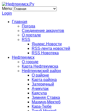
Menu
Login
Главная
Погода
Соединение аккаунтов
О портале
RSS
Яндекс.Новости
RSS-лента новостей
RSS Новотека
Нефтекумск
О городе
Карта Нефтекумска
Нефтекумский район
О районе
Карта района
Затеречный
Ачикулак
Каясула
Зимняя Ставка
Махмуд-Мектеб
Кара-Тюбе
Тукуй-Мектеб