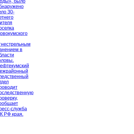
оды», было
бнаружено
ело 30-
етнего
ителя
оселка
овокумского
гнестрельным
анением в
бласти
оловы.
ефтекумский
ежрайонный
ледственный
тдел
роводит
оследственную
роверку,
ообщает
ресс-служба
К РФ края.