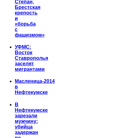
Степан,
Брестская
крепость
и
«борьба
с
фашизмом»
УФМС:
Восток
Ставрополья
заселят
мигрантами
Масленица-2014
в
Нефтекумске
В
Нефтекумске
зарезали
мужчину:
убийца
задержан
по