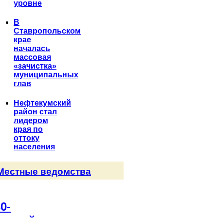
уровне
В
Ставропольском
крае
началась
массовая
«зачистка»
муниципальных
глав
Нефтекумский
район стал
лидером
края по
оттоку
населения
Местные ведомства
0-