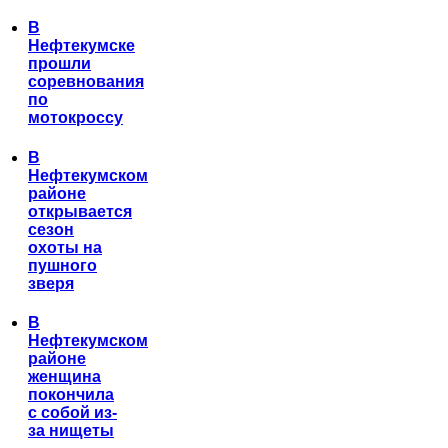
В
Нефтекумске
прошли
соревнования
по
мотокроссу
В
Нефтекумском
районе
открывается
сезон
охоты на
пушного
зверя
В
Нефтекумском
районе
женщина
покончила
с собой из-
за нищеты