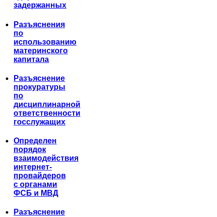
задержанных
Разъяснения
по
использованию
материнского
капитала
Разъяснение
прокуратуры
по
дисциплинарной
ответственности
госслужащих
Определен
порядок
взаимодействия
интернет-
провайдеров
с органами
ФСБ и МВД
Разъяснение