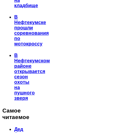
на
кладбище
В
Нефтекумске
прошли
соревнования
по
мотокроссу
В
Нефтекумском
районе
открывается
сезон
охоты
на
пушного
зверя
Самое
читаемое
Дед