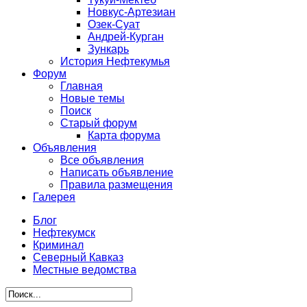
Новкус-Артезиан
Озек-Суат
Андрей-Курган
Зункарь
История Нефтекумья
Форум
Главная
Новые темы
Поиск
Старый форум
Карта форума
Объявления
Все объявления
Написать объявление
Правила размещения
Галерея
Блог
Нефтекумск
Криминал
Северный Кавказ
Местные ведомства