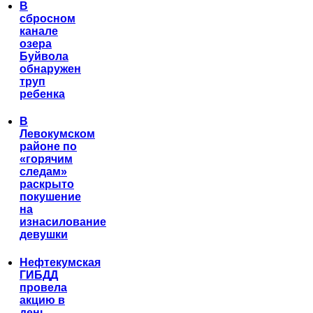
В
сбросном
канале
озера
Буйвола
обнаружен
труп
ребенка
В
Левокумском
районе по
«горячим
следам»
раскрыто
покушение
на
изнасилование
девушки
Нефтекумская
ГИБДД
провела
акцию в
день