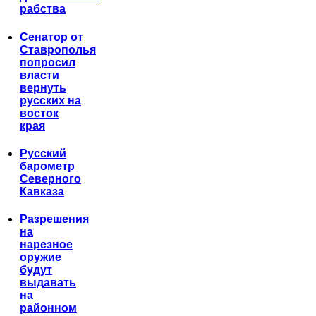
рабства
Сенатор от
Ставрополья
попросил
власти
вернуть
русских на
восток
края
Русский
барометр
Северного
Кавказа
Разрешения
на
нарезное
оружие
будут
выдавать
на
районном