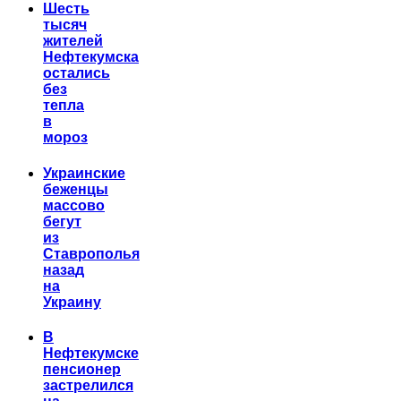
Шесть
тысяч
жителей
Нефтекумска
остались
без
тепла
в
мороз
Украинские
беженцы
массово
бегут
из
Ставрополья
назад
на
Украину
В
Нефтекумске
пенсионер
застрелился