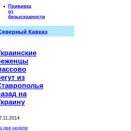
Прививка
от
безысходности
Северный Кавказ
Украинские
беженцы
массово
бегут из
Ставрополья
назад на
Украину
7.11.2014
а две недели