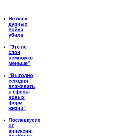
Не всех
дурных
война
убила
"Это не
слон,
немножко
меньше"
"Выгодно
сегодня
влаживать
в сферы
новых
форм
жизни"
Послевкусие
от
аннексии.