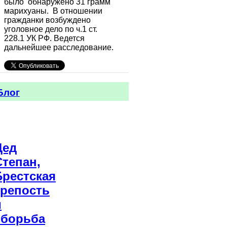
было обнаружено 31 грамм
марихуаны. В отношении
гражданки возбуждено
уголовное дело по ч.1 ст.
228.1 УК РФ. Ведется
дальнейшее расследование.
Блог
Дед
Степан,
Брестская
крепость
и
«борьба