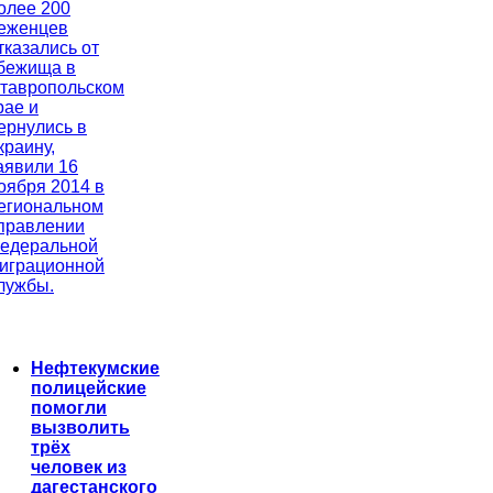
олее 200
еженцев
тказались от
бежища в
тавропольском
рае и
ернулись в
краину,
аявили 16
оября 2014 в
егиональном
правлении
едеральной
играционной
лужбы.
Нефтекумские
полицейские
помогли
вызволить
трёх
человек из
дагестанского