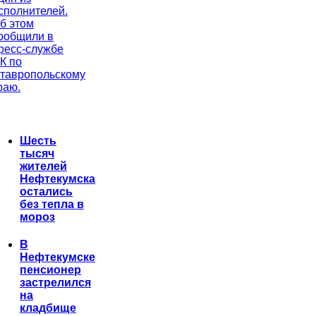
сполнителей.
б этом
ообщили в
ресс-службе
К по
тавропольскому
раю.
Шесть
тысяч
жителей
Нефтекумска
остались
без тепла в
мороз
В
Нефтекумске
пенсионер
застрелился
на
кладбище