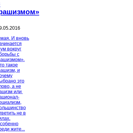
с
фашизмом»
9.05.2016
 мая. И вновь
ачинается
ум вокруг
борьбы с
ашизмом».
то такое
ашизм, и
очему
ыбрано это
лово, а не
ацизм или
ационал-
оциализм,
ольшинство
тветить не в
илах.
собенно
реди жите...