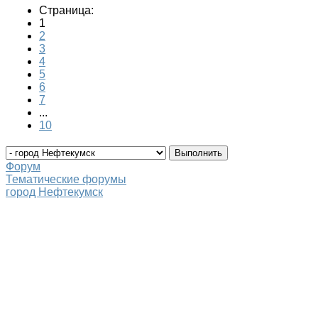
Страница:
1
2
3
4
5
6
7
...
10
Форум
Тематические форумы
город Нефтекумск