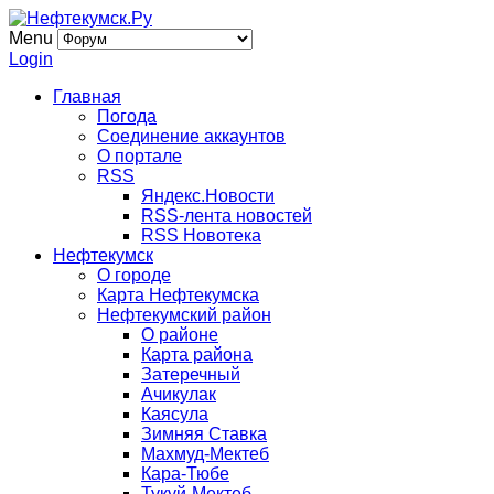
Menu
Login
Главная
Погода
Соединение аккаунтов
О портале
RSS
Яндекс.Новости
RSS-лента новостей
RSS Новотека
Нефтекумск
О городе
Карта Нефтекумска
Нефтекумский район
О районе
Карта района
Затеречный
Ачикулак
Каясула
Зимняя Ставка
Махмуд-Мектеб
Кара-Тюбе
Тукуй-Мектеб