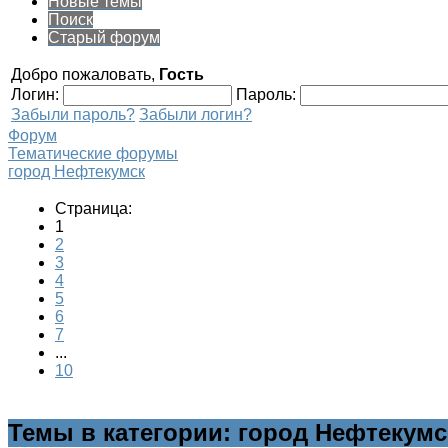
Новые темы
Поиск
Старый форум
Добро пожаловать,
Гость
Логин:
Пароль:
Забыли пароль?
Забыли логин?
Форум
Тематические форумы
город Нефтекумск
Страница:
1
2
3
4
5
6
7
...
10
Темы в категории: город Нефтекумс