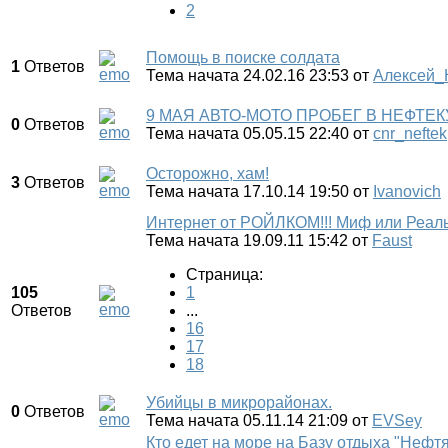
2
Помощь в поиске солдата
1
Ответов
Тема начата 24.02.16 23:53
от
Алексей_
9 МАЯ АВТО-МОТО ПРОБЕГ В НЕФТЕ
0
Ответов
Тема начата 05.05.15 22:40
от
cnr_neftek
Осторожно, хам!
3
Ответов
Тема начата 17.10.14 19:50
от
Ivanovich
Интернет от РОЙЛКОМ!!! Миф или Реальн
Тема начата 19.09.11 15:42
от
Faust
Страница:
105
1
Ответов
...
16
17
18
Убийцы в микрорайонах.
0
Ответов
Тема начата 05.11.14 21:09
от
EVSey
Кто едет на море на Базу отдыха "Нефтя