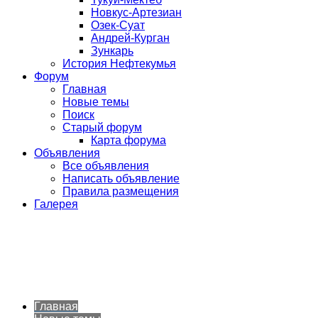
Новкус-Артезиан
Озек-Суат
Андрей-Курган
Зункарь
История Нефтекумья
Форум
Главная
Новые темы
Поиск
Старый форум
Карта форума
Объявления
Все объявления
Написать объявление
Правила размещения
Галерея
Главная