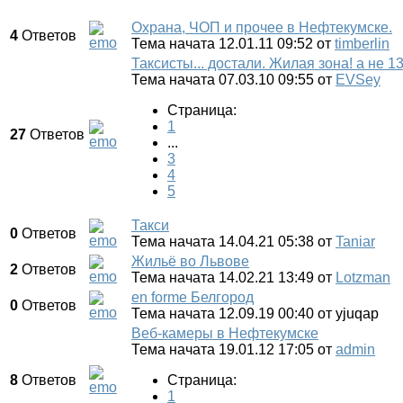
Охрана, ЧОП и прочее в Нефтекумске.
4
Ответов
Тема начата 12.01.11 09:52
от
timberlin
Таксисты... достали. Жилая зона! а не 1
Тема начата 07.03.10 09:55
от
EVSey
Страница:
1
27
Ответов
...
3
4
5
Такси
0
Ответов
Тема начата 14.04.21 05:38
от
Taniar
Жильё во Львове
2
Ответов
Тема начата 14.02.21 13:49
от
Lotzman
en forme Белгород
0
Ответов
Тема начата 12.09.19 00:40
от
yjuqap
Веб-камеры в Нефтекумске
Тема начата 19.01.12 17:05
от
admin
8
Ответов
Страница:
1