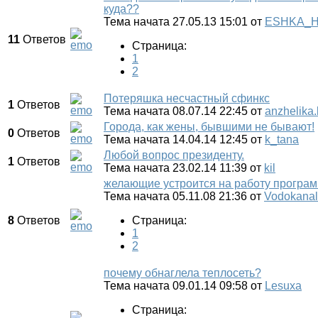
куда??
Тема начата 27.05.13 15:01
от
ESHKA_H
11
Ответов
Страница:
1
2
Потеряшка несчастный сфинкс
1
Ответов
Тема начата 08.07.14 22:45
от
anzhelika
Города, как жены, бывшими не бывают!
0
Ответов
Тема начата 14.04.14 12:45
от
k_tana
Любой вопрос президенту.
1
Ответов
Тема начата 23.02.14 11:39
от
kil
желающие устроится на работу програм
Тема начата 05.11.08 21:36
от
Vodokanal
8
Ответов
Страница:
1
2
почему обнаглела теплосеть?
Тема начата 09.01.14 09:58
от
Lesuxa
Страница: