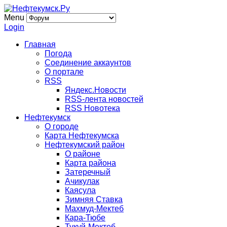
Menu
Login
Главная
Погода
Соединение аккаунтов
О портале
RSS
Яндекс.Новости
RSS-лента новостей
RSS Новотека
Нефтекумск
О городе
Карта Нефтекумска
Нефтекумский район
О районе
Карта района
Затеречный
Ачикулак
Каясула
Зимняя Ставка
Махмуд-Мектеб
Кара-Тюбе
Тукуй-Мектеб