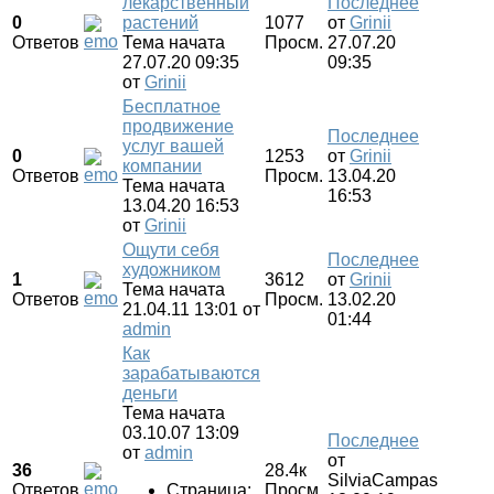
лекарственный
Последнее
0
растений
1077
от
Grinii
Ответов
Тема начата
Просм.
27.07.20
27.07.20 09:35
09:35
от
Grinii
Бесплатное
продвижение
Последнее
услуг вашей
0
1253
от
Grinii
компании
Ответов
Просм.
13.04.20
Тема начата
16:53
13.04.20 16:53
от
Grinii
Ощути себя
Последнее
художником
1
3612
от
Grinii
Тема начата
Ответов
Просм.
13.02.20
21.04.11 13:01
от
01:44
admin
Как
зарабатываются
деньги
Тема начата
03.10.07 13:09
Последнее
от
admin
от
36
28.4к
SilviaCampas
Ответов
Страница:
Просм.