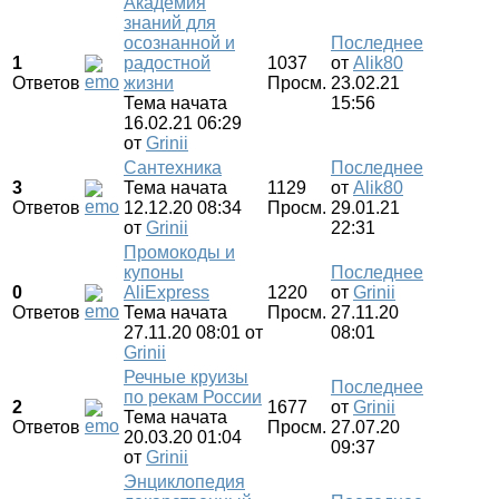
Академия
знаний для
осознанной и
Последнее
1
радостной
1037
от
Alik80
Ответов
жизни
Просм.
23.02.21
Тема начата
15:56
16.02.21 06:29
от
Grinii
Сантехника
Последнее
3
Тема начата
1129
от
Alik80
Ответов
12.12.20 08:34
Просм.
29.01.21
от
Grinii
22:31
Промокоды и
купоны
Последнее
0
AliExpress
1220
от
Grinii
Ответов
Тема начата
Просм.
27.11.20
27.11.20 08:01
от
08:01
Grinii
Речные круизы
Последнее
по рекам России
2
1677
от
Grinii
Тема начата
Ответов
Просм.
27.07.20
20.03.20 01:04
09:37
от
Grinii
Энциклопедия