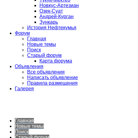
Новкус-Артезиан
Озек-Суат
Андрей-Курган
Зункарь
История Нефтекумья
Форум
Главная
Новые темы
Поиск
Старый форум
Карта форума
Объявления
Все объявления
Написать объявление
Правила размещения
Галерея
Главная
Новые темы
Поиск
Старый форум