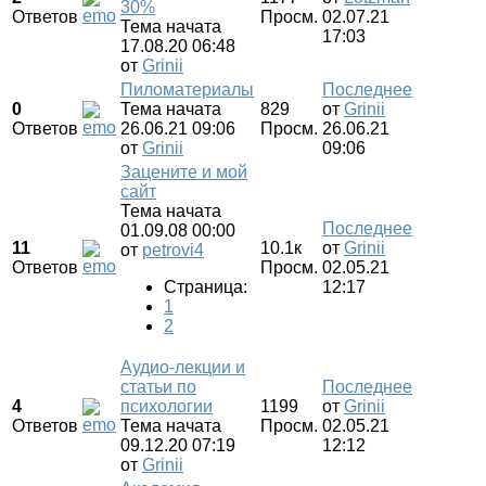
30%
Ответов
Просм.
02.07.21
Тема начата
17:03
17.08.20 06:48
от
Grinii
Пиломатериалы
Последнее
0
Тема начата
829
от
Grinii
Ответов
26.06.21 09:06
Просм.
26.06.21
от
Grinii
09:06
Зацените и мой
сайт
Тема начата
Последнее
01.09.08 00:00
11
10.1к
от
Grinii
от
petrovi4
Ответов
Просм.
02.05.21
Страница:
12:17
1
2
Аудио-лекции и
статьи по
Последнее
4
психологии
1199
от
Grinii
Ответов
Тема начата
Просм.
02.05.21
09.12.20 07:19
12:12
от
Grinii