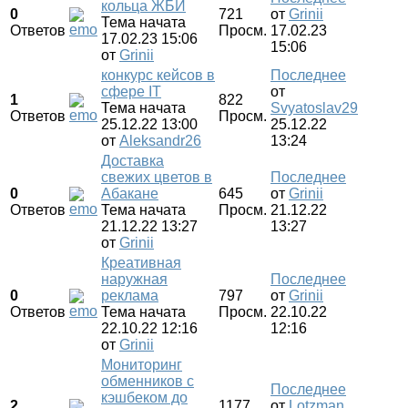
кольца ЖБИ
0
721
от
Grinii
Тема начата
Ответов
Просм.
17.02.23
17.02.23 15:06
15:06
от
Grinii
конкурс кейсов в
Последнее
сфере IT
от
1
822
Тема начата
Svyatoslav29
Ответов
Просм.
25.12.22 13:00
25.12.22
от
Aleksandr26
13:24
Доставка
свежих цветов в
Последнее
0
Абакане
645
от
Grinii
Ответов
Тема начата
Просм.
21.12.22
21.12.22 13:27
13:27
от
Grinii
Креативная
наружная
Последнее
0
реклама
797
от
Grinii
Ответов
Тема начата
Просм.
22.10.22
22.10.22 12:16
12:16
от
Grinii
Мониторинг
обменников с
Последнее
кэшбеком до
2
1177
от
Lotzman